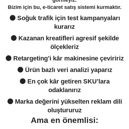
görmeyiz.
Bizim için bu, e-ticaret satış sistemi kurmaktır.
⚫️ Soğuk trafik için test kampanyaları
kurarız
⚫️ Kazanan kreatifleri agresif şekilde
ölçekleriz
⚫️ Retargeting’i kâr makinesine çeviririz
⚫️ Ürün bazlı veri analizi yaparız
⚫️ En çok kâr getiren SKU’lara
odaklanırız
⚫️ Marka değerini yükselten reklam dili
oluştururuz
Ama en önemlisi: