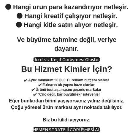
⚫️ Hangi ürün para kazandırıyor netleşir.
⚫️ Hangi kreatif çalışıyor netleşir.
⚫️
Hangi kitle satın alıyor netleşir.
Ve büyüme tahmine değil, veriye
dayanır.
Ücretsiz Keşif Görüşmesi Oluştur
Bu Hizmet Kimler İçin?
✔️ Aylık minimum 50.000 TL reklam bütçesi olanlar
✔️ E-ticaret alt yapısı hazır olanlar
✔️ Ürünü test aşamasını geçmiş markalar
✔️ “Ciro değil, kâr büyütmek” isteyenler
Eğer bunlardan birini yaşıyorsanız yalnız değilsiniz.
Çoğu yöresel ürün markası aynı noktada takılıyor.
Biz bu kilidi açıyoruz.
HEMEN STRATEJİ GÖRÜŞMESİ AL