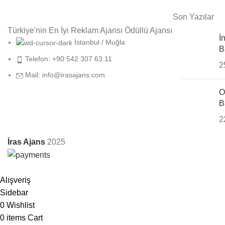
Son Yazılar
Türkiye'nin En İyi Reklam Ajansı Ödüllü Ajansı
İ
İstanbul / Muğla
B
Telefon: +90 542 307 63 11
2
Mail: info@irasajans.com
O
B
2
İras Ajans
2025
Alışveriş
Sidebar
0
Wishlist
0
items
Cart