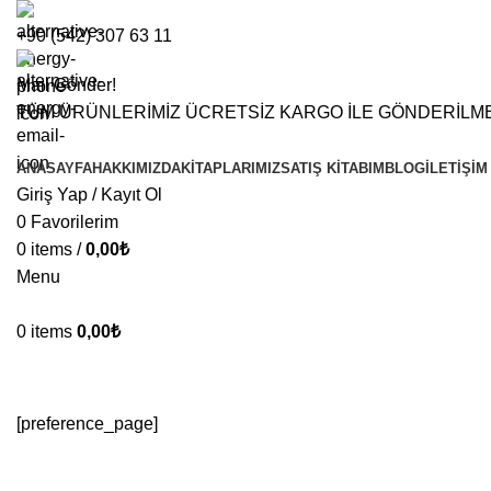
+90 (542) 307 63 11
Mail Gönder!
TÜM ÜRÜNLERİMİZ ÜCRETSİZ KARGO İLE GÖNDERİLM
ANASAYFA
HAKKIMIZDA
KITAPLARIMIZ
SATIŞ KITABIM
BLOG
İLETIŞIM
Giriş Yap / Kayıt Ol
0
Favorilerim
0
items
/
0,00
₺
Menu
0
items
0,00
₺
Mint Mail Preference
[preference_page]