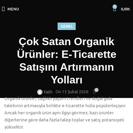
0
MENU
0,00
₺
GENEL
Çok Satan Organik
Ürünler: E-Ticarette
Satışını Artırmanın
Yolları
0
On 13 Şubat 2026
Fatih
Organik ürünler, sağlıklı yaşam trendleri ve doğal gıda
talebinin artmasıyla birlikte e-ticarette hızla popülerleşiyor.
Ancak her organik ürün aynı ilgiyi görmez; bazı ürünler
diğerlerine göre daha fazla talep toplar ve satış potansiyeli
yüksektir.