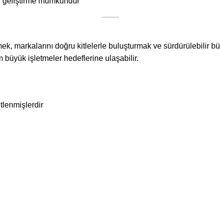
eji geliştirme mümkündür
rmek, markalarını doğru kitlelerle buluşturmak ve sürdürülebilir b
 büyük işletmeler hedeflerine ulaşabilir.
etlenmişlerdir