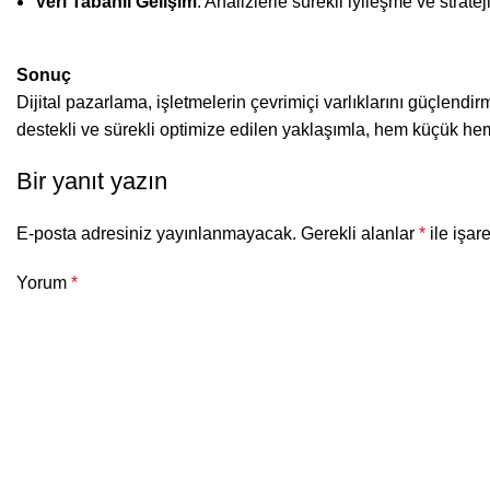
Veri Tabanlı Gelişim
: Analizlerle sürekli iyileşme ve strat
Sonuç
Dijital pazarlama, işletmelerin çevrimiçi varlıklarını güçlendi
destekli ve sürekli optimize edilen yaklaşımla, hem küçük hem
Bir yanıt yazın
E-posta adresiniz yayınlanmayacak.
Gerekli alanlar
*
ile işar
Yorum
*