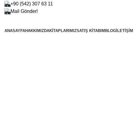
+90 (542) 307 63 11
Mail Gönder!
TÜM ÜRÜNLERİMİZ ÜCRETSİZ KARGO İLE GÖNDERİLMEKTEDİR!
ANASAYFA
HAKKIMIZDA
KITAPLARIMIZ
SATIŞ KITABIM
BLOG
İLETIŞIM
Diji