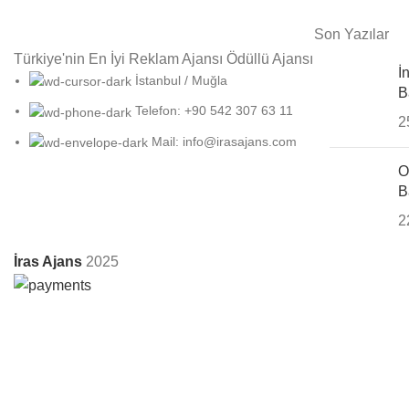
Son Yazılar
Türkiye'nin En İyi Reklam Ajansı Ödüllü Ajansı
İ
İstanbul / Muğla
B
Telefon: +90 542 307 63 11
2
Mail: info@irasajans.com
O
B
2
İras Ajans
2025