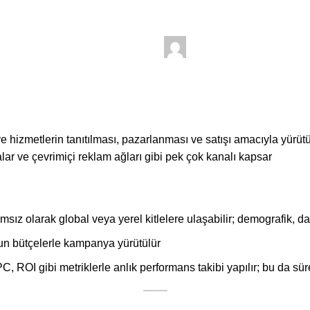
20 Temmuz 2025
Posted by
fatih
On 3 Temmuz 2025
0
comments
 ve hizmetlerin tanıtılması, pazarlanması ve satışı amacıyla yürütül
r ve çevrimiçi reklam ağları gibi pek çok kanalı kapsar
msız olarak global veya yerel kitlelere ulaşabilir; demografik, d
un bütçelerle kampanya yürütülür
 ROI gibi metriklerle anlık performans takibi yapılır; bu da sür