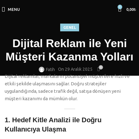
0
MENU
0,00
₺
GENEL
Dijital Reklam ile Yeni
Müşteri Kazanma Yolları
0
On 29 Aralık 2025
Fatih
Dijital reklamlar, markaların potansiyel müşterilere hızlı ve
etkili şekilde ulaşmasını sağlar. Doğru stratejiler
uygulandığında, sadece trafik değil, satışa dönüşen yeni
müşteri kazanımı da mümkün olur.
1. Hedef Kitle Analizi ile Doğru
Kullanıcıya Ulaşma