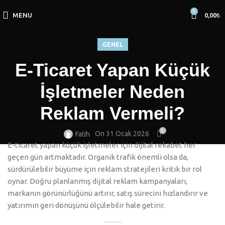
0
MENU
0,00
₺
GENEL
E-Ticaret Yapan Küçük
İşletmeler Neden
Reklam Vermeli?
0
On 31 Ocak 2026
Fatih
E-ticaret yapan küçük işletmeler için dijital rekabet her
geçen gün artmaktadır. Organik trafik önemli olsa da,
sürdürülebilir büyüme için reklam stratejileri kritik bir rol
oynar. Doğru planlanmış dijital reklam kampanyaları,
markanın görünürlüğünü artırır, satış sürecini hızlandırır ve
yatırımın geri dönüşünü ölçülebilir hale getirir.