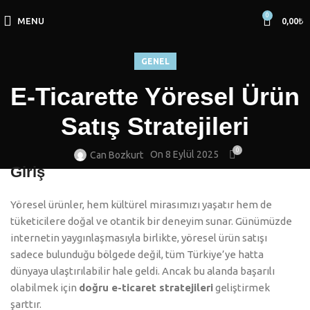
0
MENU
0,00
₺
GENEL
E-Ticarette Yöresel Ürün
Satış Stratejileri
0
On 8 Eylül 2025
Can Bozkurt
Giriş
Yöresel ürünler, hem kültürel mirasımızı yaşatır hem de
tüketicilere doğal ve otantik bir deneyim sunar. Günümüzde
internetin yaygınlaşmasıyla birlikte, yöresel ürün satışı
sadece bulunduğu bölgede değil, tüm Türkiye’ye hatta
dünyaya ulaştırılabilir hale geldi. Ancak bu alanda başarılı
olabilmek için
doğru e-ticaret stratejileri
geliştirmek
şarttır.