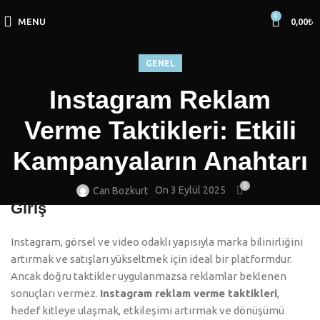
0
MENU
0,00
₺
GENEL
Instagram Reklam
Verme Taktikleri: Etkili
Kampanyaların Anahtarı
0
On 3 Eylül 2025
Can Bozkurt
Giriş
Instagram, görsel ve video odaklı yapısıyla marka bilinirliğini
artırmak ve satışları yükseltmek için ideal bir platformdur.
Ancak doğru taktikler uygulanmazsa reklamlar beklenen
sonuçları vermez.
Instagram reklam verme taktikleri
,
hedef kitleye ulaşmak, etkileşimi artırmak ve dönüşümü