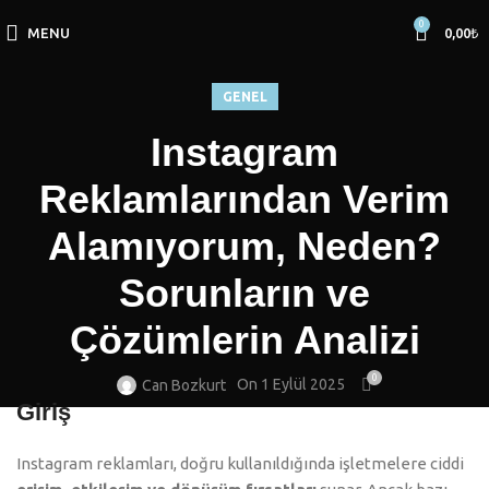
0
MENU
0,00
₺
GENEL
Instagram
Reklamlarından Verim
Alamıyorum, Neden?
Sorunların ve
Çözümlerin Analizi
0
On 1 Eylül 2025
Can Bozkurt
Giriş
Instagram reklamları, doğru kullanıldığında işletmelere ciddi