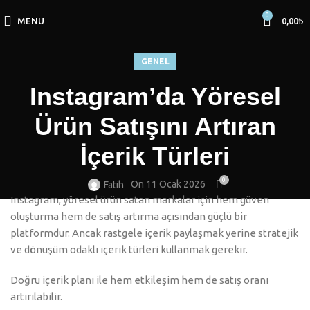
0
MENU
0,00
₺
GENEL
Instagram’da Yöresel
Ürün Satışını Artıran
İçerik Türleri
0
On 11 Ocak 2026
Fatih
Instagram, yöresel ürün satan markalar için hem güven
oluşturma hem de satış artırma açısından güçlü bir
platformdur. Ancak rastgele içerik paylaşmak yerine stratejik
ve dönüşüm odaklı içerik türleri kullanmak gerekir.
Doğru içerik planı ile hem etkileşim hem de satış oranı
artırılabilir.