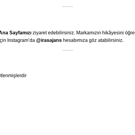
Ana
Sayfamızı
ziyaret edebilirsiniz. Markamızın hikâyesini öğr
 için Instagram’da
@irasajans
hesabımıza göz atabilirsiniz.
etlenmişlerdir