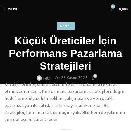
0
MENU
0,00
₺
GENEL
Küçük Üreticiler İçin
Performans Pazarlama
Stratejileri
0
On 23 Kasım 2025
Fatih
Küçük üreticiler, sınırlı bütçelerle dijital ortamda rekabet
etmek zorundadır. Performans pazarlama stratejileri, doğru
hedefleme, ölçülebilir reklam çalışmaları ve veri odaklı
optimizasyon ile satışları artırmayı mümkün kılar. Bu
stratejiler, hem marka bilinirliğini yükseltir hem de yatırımın
geri dönüşünü garanti eder.