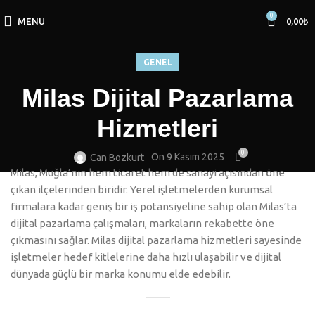
0
MENU
0,00
₺
GENEL
Milas Dijital Pazarlama
Hizmetleri
0
On 9 Kasım 2025
Can Bozkurt
Milas, Muğla’nın hem ticaret hem de sanayi açısından öne
çıkan ilçelerinden biridir. Yerel işletmelerden kurumsal
firmalara kadar geniş bir iş potansiyeline sahip olan Milas’ta
dijital pazarlama çalışmaları, markaların rekabette öne
çıkmasını sağlar. Milas dijital pazarlama hizmetleri sayesinde
işletmeler hedef kitlelerine daha hızlı ulaşabilir ve dijital
dünyada güçlü bir marka konumu elde edebilir.