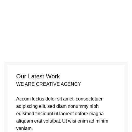
Leo uteu ullamcorper
0
Menu
0,00
₺
Our Latest Work
WE ARE CREATIVE AGENCY
Accum luctus dolor sit amet, consectetuer
adipiscing elit, sed diam nonummy nibh
euismod tincidunt ut laoreet dolore magna
aliquam erat volutpat. Ut wisi enim ad minim
veniam.