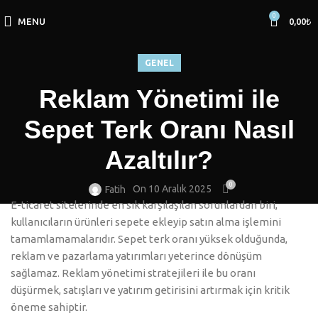
0
MENU
0,00
₺
GENEL
Reklam Yönetimi ile
Sepet Terk Oranı Nasıl
Azaltılır?
0
On 10 Aralık 2025
Fatih
E-ticaret sitelerinde en sık karşılaşılan sorunlardan biri,
kullanıcıların ürünleri sepete ekleyip satın alma işlemini
tamamlamamalarıdır. Sepet terk oranı yüksek olduğunda,
reklam ve pazarlama yatırımları yeterince dönüşüm
sağlamaz. Reklam yönetimi stratejileri ile bu oranı
düşürmek, satışları ve yatırım getirisini artırmak için kritik
öneme sahiptir.