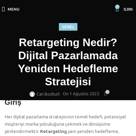
0
MENU
0,00
₺
GENEL
Retargeting Nedir?
Dijital Pazarlamada
Yeniden Hedefleme
Stratejisi
0
On 1 Ağustos 2025
Can Bozkurt
Giriş
Her dijital pazarlama stratejisinin temel hedefi, potansiyel
müşteriyi marka yolculuğuna çekmek ve dönüşüme
yönlendirmektir.
Retargeting
yani yeniden hedefleme,