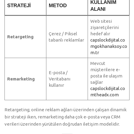
KULLANIM
STRATEJI
METOD
ALANI
Web sitesi
ziyaretçilerini
Çerez / Piksel
hedef alır
Retargeting
tabanlı reklamlar
capslockdijital.co
m
gokhanaksoy.co
m.tr
Mevcut
müşterilere e-
E-posta /
posta ile ulaşım
Remarketing
Veritabanı
sağlar
kullanır
capslockdijital.co
m
theadx.com
Retargeting; online reklam ağları üzerinden çalışan dinamik
bir strateji iken, remarketing daha çok e-posta veya CRM
verileri üzerinden yürütülen doğrudan iletişim modelidir.