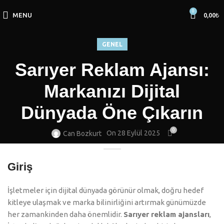
0
MENU
0,00
₺
GENEL
Sarıyer Reklam Ajansı:
Markanızı Dijital
Dünyada Öne Çıkarın
0
On 28 Eylül 2025
Can Bozkurt
Giriş
İşletmeler için dijital dünyada görünür olmak, doğru hedef
kitleye ulaşmak ve marka bilinirliğini artırmak günümüzde
her zamankinden daha önemlidir.
Sarıyer reklam ajansları
,