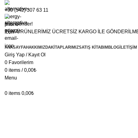
+90 (542) 307 63 11
Mail Gönder!
TÜM ÜRÜNLERİMİZ ÜCRETSİZ KARGO İLE GÖNDERİLM
ANASAYFA
HAKKIMIZDA
KITAPLARIMIZ
SATIŞ KITABIM
BLOG
İLETIŞIM
Giriş Yap / Kayıt Ol
0
Favorilerim
0
items
/
0,00
₺
Menu
0
items
0,00
₺
GENEL
Satış ve Pazarlama Ne
Rehber