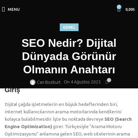
0
MENU
0,00
₺
GENEL
SEO Nedir? Dijital
Dünyada Görünür
Olmanın Anahtarı
0
On 4 Ağustos 2025
Can Bozkurt
Giriş
Dijital çağda işletmelerin en büyük hedeflerinden biri,
internet kullanıcılarının arama motorlarında kendilerini
kolayca bulabilmesidir. İşte bu noktada devreye
SEO (Search
Engine Optimization)
girer. Türkçesiyle “Arama Motoru
Optimizasyonu” anlamına gelen SEO, web sitelerinin arama