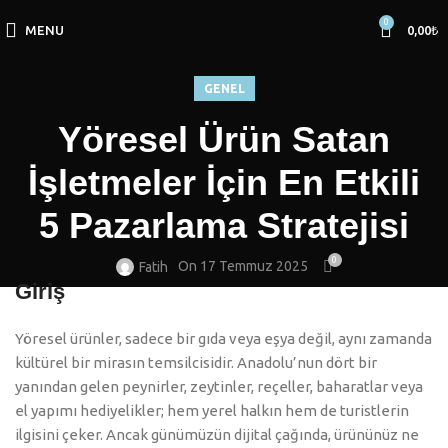
0
MENU
0,00
₺
GENEL
Yöresel Ürün Satan
İşletmeler İçin En Etkili
5 Pazarlama Stratejisi
0
On 17 Temmuz 2025
Fatih
Giriş
Yöresel ürünler, sadece bir gıda veya eşya değil, aynı zamanda
kültürel bir mirasın temsilcisidir. Anadolu’nun dört bir
yanından gelen peynirler, zeytinler, reçeller, baharatlar veya
el yapımı hediyelikler; hem yerel halkın hem de turistlerin
ilgisini çeker. Ancak günümüzün dijital çağında, ürününüz ne