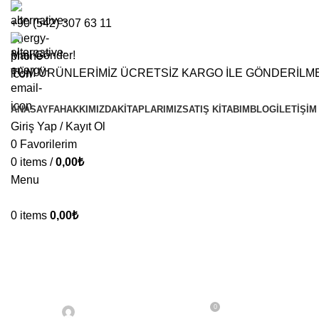
+90 (542) 307 63 11
Mail Gönder!
TÜM ÜRÜNLERİMİZ ÜCRETSİZ KARGO İLE GÖNDERİLM
ANASAYFA
HAKKIMIZDA
KITAPLARIMIZ
SATIŞ KITABIM
BLOG
İLETIŞIM
Giriş Yap / Kayıt Ol
0
Favorilerim
0
items
/
0,00
₺
Menu
0
items
0,00
₺
GENEL
Yöresel Ürün Satanlar İ
0
On 17 Kasım 2025
Posted by
Fatih