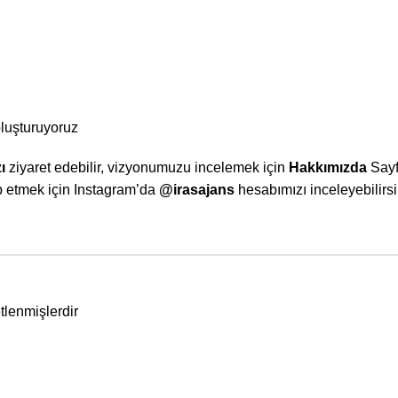
oluşturuyoruz
ı
ziyaret edebilir, vizyonumuzu incelemek için
Hakkımızda
Sayf
p etmek için Instagram’da
@irasajans
hesabımızı inceleyebilirsi
etlenmişlerdir