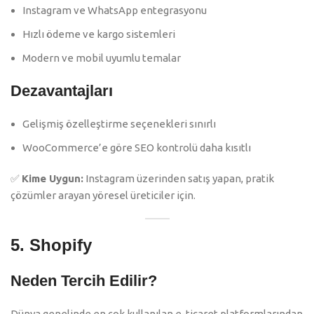
Instagram ve WhatsApp entegrasyonu
Hızlı ödeme ve kargo sistemleri
Modern ve mobil uyumlu temalar
Dezavantajları
Gelişmiş özelleştirme seçenekleri sınırlı
WooCommerce’e göre SEO kontrolü daha kısıtlı
✅
Kime Uygun:
Instagram üzerinden satış yapan, pratik
çözümler arayan yöresel üreticiler için.
5.
Shopify
Neden Tercih Edilir?
Dünya genelinde en çok kullanılan e-ticaret platformlarından