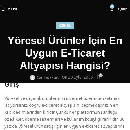
0
MENU
0,00
₺
GENEL
Yöresel Ürünler İçin En
Uygun E-Ticaret
Altyapısı Hangisi?
0
On 20 Eylül 2025
Can Bozkurt
Giriş
Yöresel ve organik ürünlerinizi internet üzerinden satmak
istiyorsanız, doğru e-ticaret altyapısını seçmek işinizin en
kritik adımlarından biridir. Çünkü her platformun sunduğu
özellikler, ödeme sistemleri ve kullanım kolaylığı farklıdır. Bu
yazıda, yöresel ürün satışı için en uygun e-ticaret altyapılarını