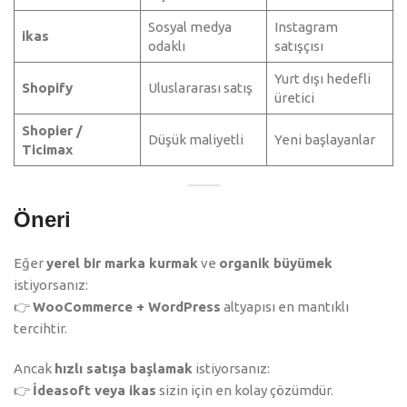
Sosyal medya
Instagram
ikas
odaklı
satışçısı
Yurt dışı hedefli
Shopify
Uluslararası satış
üretici
Shopier /
Düşük maliyetli
Yeni başlayanlar
Ticimax
Öneri
Eğer
yerel bir marka kurmak
ve
organik büyümek
istiyorsanız:
👉
WooCommerce + WordPress
altyapısı en mantıklı
tercihtir.
Ancak
hızlı satışa başlamak
istiyorsanız:
👉
İdeasoft veya ikas
sizin için en kolay çözümdür.