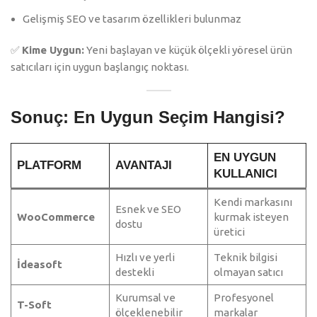
Gelişmiş SEO ve tasarım özellikleri bulunmaz
✅
Kime Uygun:
Yeni başlayan ve küçük ölçekli yöresel ürün
satıcıları için uygun başlangıç noktası.
Sonuç: En Uygun Seçim Hangisi?
EN UYGUN
PLATFORM
AVANTAJI
KULLANICI
Kendi markasını
Esnek ve SEO
WooCommerce
kurmak isteyen
dostu
üretici
Hızlı ve yerli
Teknik bilgisi
İdeasoft
destekli
olmayan satıcı
Kurumsal ve
Profesyonel
T-Soft
ölçeklenebilir
markalar