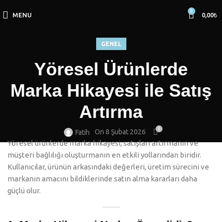
0
MENU
0,00
₺
GENEL
Yöresel Ürünlerde
Marka Hikayesi ile Satış
Artırma
0
On 8 Şubat 2026
Fatih
Yöresel ürünlerde marka hikayesi, satışları artırmanın ve
müşteri bağlılığı oluşturmanın en etkili yollarından biridir.
Kullanıcılar, ürünün arkasındaki değerleri, üretim sürecini ve
markanın amacını bildiklerinde satın alma kararları daha
güçlü olur.