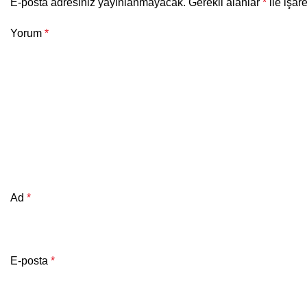
E-posta adresiniz yayınlanmayacak.
Gerekli alanlar
*
ile işar
Yorum
*
Ad
*
E-posta
*