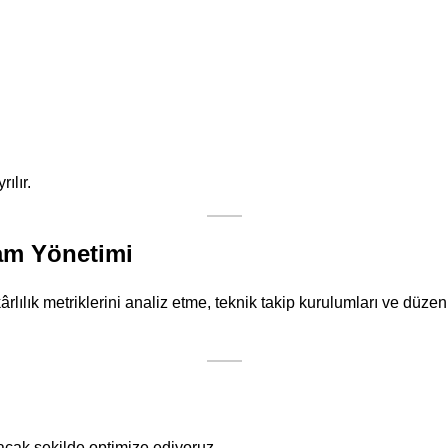
ılır.
lam Yönetimi
ârlılık metriklerini analiz etme, teknik takip kurulumları ve d
racak şekilde optimize ediyoruz.