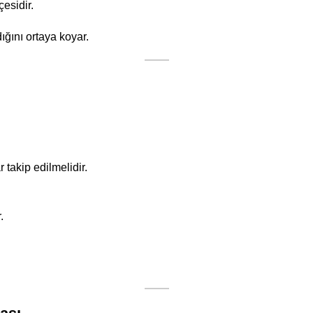
esidir.
ğını ortaya koyar.
takip edilmelidir.
.