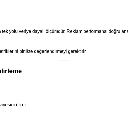
nın tek yolu veriye dayalı ölçümdür. Reklam performansı doğru a
iklerini birlikte değerlendirmeyi gerektirir.
elirleme
z.
viyesini ölçer.