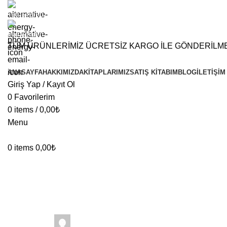
+90 (542) 307 63 11
Mail Gönder!
TÜM ÜRÜNLERİMİZ ÜCRETSİZ KARGO İLE GÖNDERİLM
ANASAYFA
HAKKIMIZDA
KITAPLARIMIZ
SATIŞ KITABIM
BLOG
İLETIŞIM
Giriş Yap / Kayıt Ol
0
Favorilerim
0
items
/
0,00
₺
Menu
0
items
0,00
₺
Genel
Reklam Performansı Nasıl Ölçülür
26 Şubat 2026
Posted by
fatih