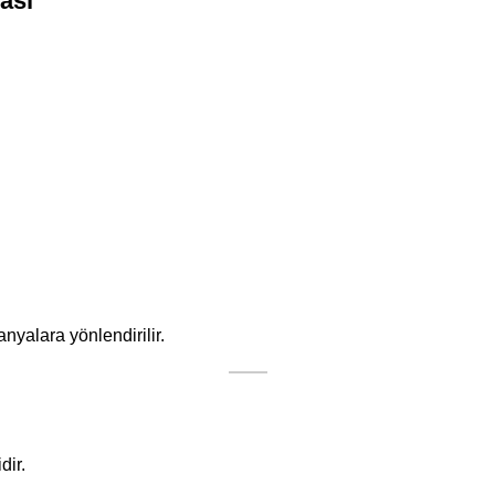
ası
yalara yönlendirilir.
dir.