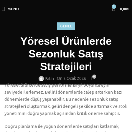
0
MENU
0,00
₺
GENEL
Yöresel Ürünlerde
Sezonluk Satış
Stratejileri
0
On 2 Ocak 2026
Fatih
Yöresel ürünlerde satış performansı yıl boyunca aynı
seviyede ilerlemez. Belirli dönemlerde talep artarken bazı
dönemlerde düşüş yaşanabilir. Bu nedenle sezonluk satış
stratejileri oluşturmak, geliri dengeli şekilde artırmak ve stok
yönetimini doğru yapmak açısından kritik öneme sahiptir.
Doğru planlama ile yoğun dönemlerde satışları katlamak,